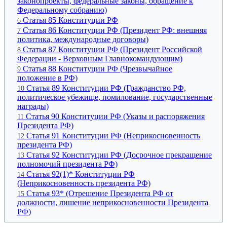
законопроекты, федеральные законы, обращение к
Федеральному собранию)
Статья 85 Конституции РФ
6
Статья 86 Конституции РФ (Президент РФ: внешняя
7
политика, международные договоры)
Статья 87 Конституции РФ (Президент Российской
8
Федерации - Верховным Главнокомандующим)
Статья 88 Конституции РФ (Чрезвычайное
9
положение в РФ)
Статья 89 Конституции РФ (Гражданство РФ,
10
политическое убежище, помилование, государственные
награды)
Статья 90 Конституции РФ (Указы и распоряжения
11
Президента РФ)
Статья 91 Конституции РФ (Неприкосновенность
12
президента РФ)
Статья 92 Конституции РФ (Досрочное прекращение
13
полномочий президента РФ)
Статья 92(1)* Конституции РФ
14
(Неприкосновенность президента РФ)
Статья 93* (Отрешение Президента РФ от
15
должности, лишение неприкосновенности Президента
РФ)