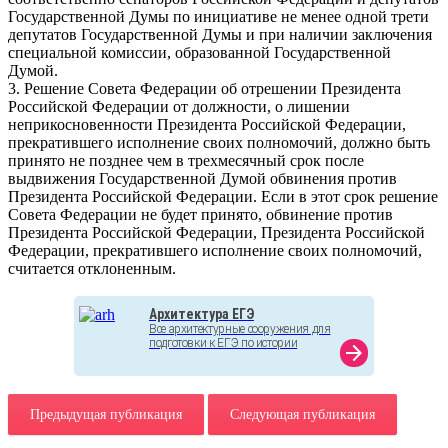
Государственной Думы по инициативе не менее одной трети
депутатов Государственной Думы и при наличии заключения
специальной комиссии, образованной Государственной
Думой.
3. Решение Совета Федерации об отрешении Президента
Российской Федерации от должности, о лишении
неприкосновенности Президента Российской Федерации,
прекратившего исполнение своих полномочий, должно быть
принято не позднее чем в трехмесячный срок после
выдвижения Государственной Думой обвинения против
Президента Российской Федерации. Если в этот срок решение
Совета Федерации не будет принято, обвинение против
Президента Российской Федерации, Президента Российской
Федерации, прекратившего исполнение своих полномочий,
считается отклоненным.
Архитектура ЕГЭ
Все архитектурные сооружения для
подготовки к ЕГЭ по истории
arrow_forward
Предыдущая публикация
Следующая публикация