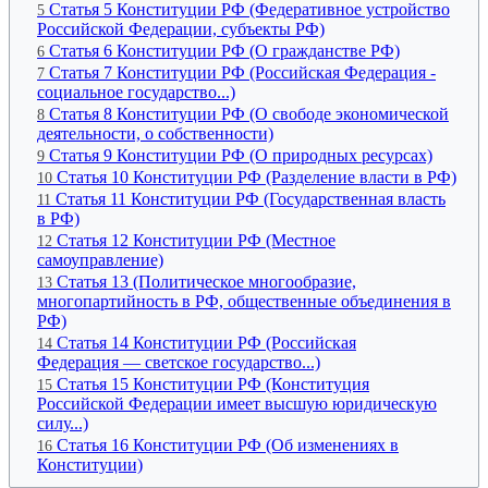
Статья 5 Конституции РФ (Федеративное устройство
5
Российской Федерации, субъекты РФ)
Статья 6 Конституции РФ (О гражданстве РФ)
6
Статья 7 Конституции РФ (Российская Федерация -
7
социальное государство...)
Статья 8 Конституции РФ (О свободе экономической
8
деятельности, о собственности)
Статья 9 Конституции РФ (О природных ресурсах)
9
Статья 10 Конституции РФ (Разделение власти в РФ)
10
Статья 11 Конституции РФ (Государственная власть
11
в РФ)
Статья 12 Конституции РФ (Местное
12
самоуправление)
Статья 13 (Политическое многообразие,
13
многопартийность в РФ, общественные объединения в
РФ)
Статья 14 Конституции РФ (Российская
14
Федерация — светское государство...)
Статья 15 Конституции РФ (Конституция
15
Российской Федерации имеет высшую юридическую
силу...)
Статья 16 Конституции РФ (Об изменениях в
16
Конституции)