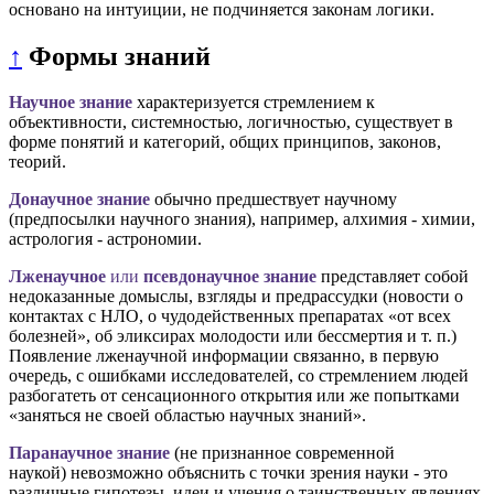
основано на интуиции, не подчиняется законам логики.
↑
Формы знаний
Научное
знание
характеризуется стремлением к
объективности, системностью, логичностью, существует в
форме понятий и категорий, общих принципов, законов,
теорий.
Донаучное знание
обычно предшествует научному
(предпосылки научного знания), например, алхимия - химии,
астрология - астрономии.
Лженаучное
или
псевдонаучное знание
представляет собой
недоказанные домыслы, взгляды и предрассудки (новости о
контактах с НЛО, о чудодейственных препаратах «от всех
болезней», об эликсирах молодости или бессмертия и т. п.)
Появление лженаучной информации связанно, в первую
очередь, с ошибками исследователей, со стремлением людей
разбогатеть от сенсационного открытия или же попытками
«заняться не своей областью научных знаний».
Паранаучное знание
(не признанное современной
наукой)
невозможно объяснить с точки зрения науки - это
различные гипотезы, идеи и учения о таинственных явлениях