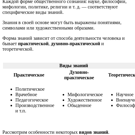
Каждой форме общественного сознания: науке, философии,
мифологии, политике, религии и т. д. — соответствуют
специфические виды знаний.
Знания в своей основе могут быть выражены понятиями,
символами или художественными образами.
Форма знаний зависит от способа деятельности человека и
бывает
практической
,
духовно-практической
и
теоретической.
Виды знаний
Духовно-
Практическое
Теоретическ
практическое
Политическое
Врачебное
Мифологическое
Научное
Педагогическое
Художественное
Вненауч
Производственное
Обыденное
Философ
и т.п.
Рассмотрим особенности некоторых
видов знаний
.