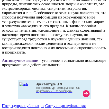
природы, психических особенностей людей и животных, это
экстрасенсорика, мистика, спиритизм, астрология,
хиромантия и т. п. Особенностью этих «наук» является то, что
способы получения информации из окружающего мира
«сверхчувствительны», т.е. не связанны с физическим миром
и зачастую «выходят» за его пределы. К таким способам
относятся телепатия, ясновидение т п. Данная сфера знаний в
настоящее время постоянно исследуется научно, но
существует ряд трудностей в изучении данных явлений, так
как парапсихологические феномены и эксперименты не
воспроизводятся повторно и их невозможно спрогнозировать
и предсказать.
Антинаучное знание
- утопичное и сознательно искажающее
представление о действительности.
Архитектура ЕГЭ
Все архитектурные сооружения для
подготовки к ЕГЭ по истории
arrow_forward
Предыдущая публикация
Следующая публикация