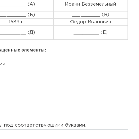
__________ (А)
Иоанн Безземельный
__________ (Б)
__________ (В)
1589 г.
Фёдор Иванович
__________ (Д)
_________ (Е)
ущенные элементы:
ии
ы под соответствующими буквами.