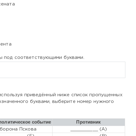
сената
мента
ы под соответствующими буквами.
 используя приведённый ниже список пропущенных
означенного буквами, выберите номер нужного
олитическое событие
Противник
борона Пскова
__________ (А)