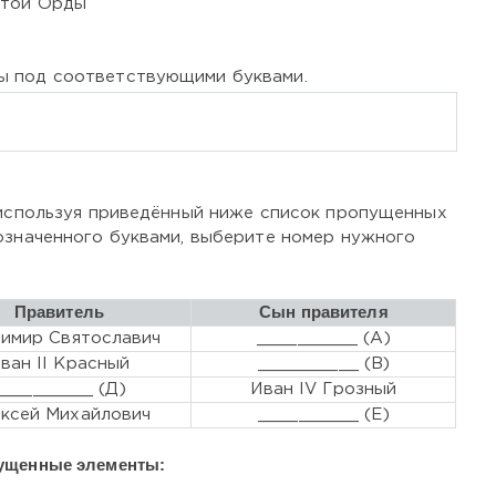
отой Орды
ы под соответствующими буквами.
 используя приведённый ниже список пропущенных
означенного буквами, выберите номер нужного
Правитель
Сын правителя
имир Святославич
__________ (А)
ван II Красный
__________ (В)
__________ (Д)
Иван IV Грозный
ксей Михайлович
__________ (Е)
ущенные элементы: