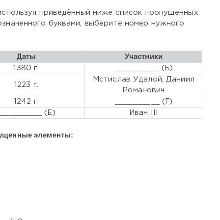
 используя приведённый ниже список пропущенных
означенного буквами, выберите номер нужного
Даты
Участники
1380 г.
__________ (Б)
Мстислав Удалой, Даниил
1223 г.
Романович
1242 г.
__________ (Г)
__________ (Е)
Иван III
ущенные элементы: