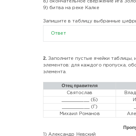
8) окончательное свержение ига Зол
9) битва на реке Калке
Запишите в таблицу выбранные цифр
Ответ
2.
Заполните пустые ячейки таблицы,
элементов: для каждого пропуска, об
элемента.
Отец правителя
Святослав
Влад
__________ (Б)
И
__________ (Г)
Михаил Романов
Але
Проп
1) Александр Невский