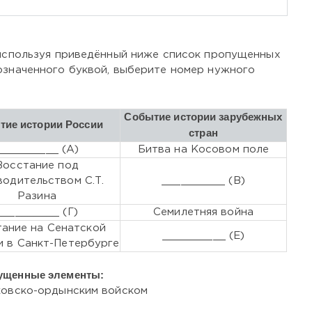
 используя приведённый ниже список пропущенных
означенного буквой, выберите номер нужного
Событие истории зарубежных
тие истории России
стран
__________ (А)
Битва на Косовом поле
Восстание под
водительством С.Т.
__________ (В)
Разина
__________ (Г)
Семилетняя война
ание на Сенатской
__________ (Е)
 в Санкт-Петербурге
ущенные элементы:
сковско-ордынским войском