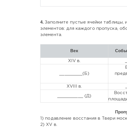
4.
Заполните пустые ячейки таблицы,
элементов: для каждого пропуска, об
элемента.
Век
Собы
XIV в.
_________(Б)
пред
XVIII в.
Восст
__________ (Д)
площади
Проп
1) подавление восстания в Твери мо
2) XV в.