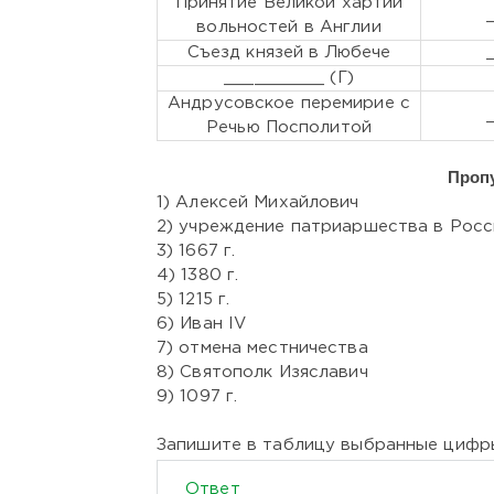
Принятие Великой хартии
вольностей в Англии
Съезд князей в Любече
__________ (Г)
Андрусовское перемирие с
Речью Посполитой
Проп
1) Алексей Михайлович
2) учреждение патриаршества в Росс
3) 1667 г.
4) 1380 г.
5) 1215 г.
6) Иван IV
7) отмена местничества
8) Святополк Изяславич
9) 1097 г.
Запишите в таблицу выбранные цифр
Ответ