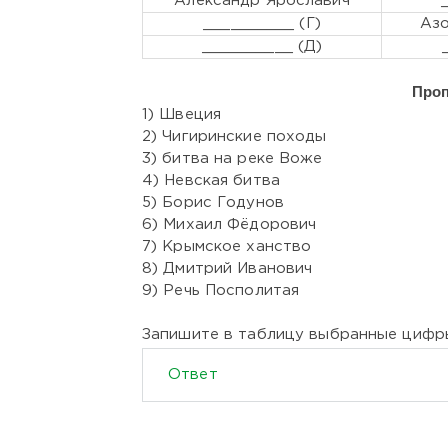
Александр Ярославич
__________ (Г)
Азо
__________ (Д)
Пропу
1) Швеция
2) Чигиринские походы
3) битва на реке Воже
4) Невская битва
5) Борис Годунов
6) Михаил Фёдорович
7) Крымское ханство
8) Дмитрий Иванович
9) Речь Посполитая
Запишите в таблицу выбранные цифр
Ответ