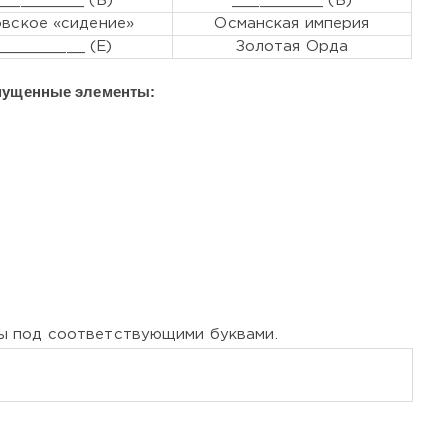
__________ (Б)
__________ (В)
вское «сидение»
Османская империя
__________ (Е)
Золотая Орда
щенные элементы:
ы под соответствующими буквами.