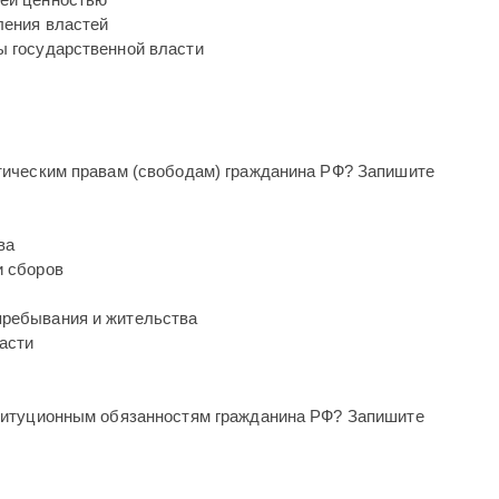
ления властей
ы государственной власти
итическим правам (свободам) гражданина РФ? Запишите
ва
и сборов
пребывания и жительства
асти
ституционным обязанностям гражданина РФ? Запишите