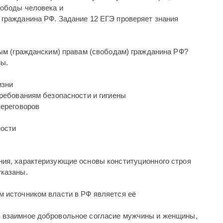
вободы человека и
 гражданина РФ. Задание 12 ЕГЭ проверяет знания
ым (гражданским) правам (свободам) гражданина РФ?
ны.
изни
требованиям безопасности и гигиены
переговоров
ности
ия, характеризующие основы конституционного строя
указаны.
м источником власти в РФ является её
ы взаимное добровольное согласие мужчины и женщины,