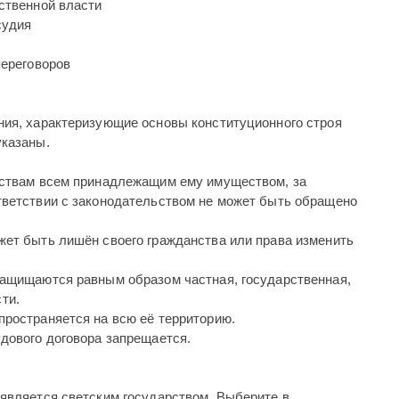
ственной власти
судия
переговоров
ия, характеризующие основы конституционного строя
указаны.
ьствам всем принадлежащим ему имуществом, за
тветствии с законодательством не может быть обращено
жет быть лишён своего гражданства или права изменить
защищаются равным образом частная, государственная,
ти.
пространяется на всю её территорию.
дового договора запрещается.
является светским государством. Выберите в