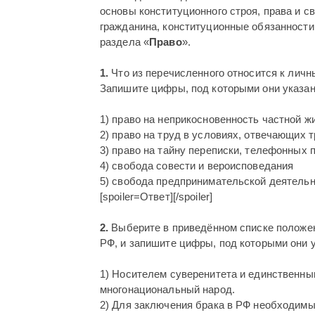
основы конституционного строя, права и с
гражданина, конституционные обязанности
раздела «
Право
».
1.
Что из перечисленного относится к личн
Запишите цифры, под которыми они указа
1) право на неприкосновенность частной ж
2) право на труд в условиях, отвечающих 
3) право на тайну переписки, телефонных 
4) свобода совести и вероисповедания
5) свобода предпринимательской деятель
[spoiler=Ответ][/spoiler]
2.
Выберите в приведённом списке положен
РФ, и запишите цифры, под которыми они 
1) Носителем суверенитета и единственны
многонациональный народ.
2) Для заключения брака в РФ необходим