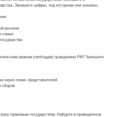
дарства. Запишите цифры, под которыми они указаны.
ания
ой религии
и семьи
 государства
литическим правам (свободам) гражданина РФ? Запишите
ва через своих представителей
и сборов
рану правовым государством. Найдите в приведённом