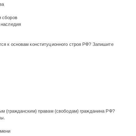
ва
и сборов
о наследия
тся к основам конституционного строя РФ? Запишите
ным (гражданским) правам (свободам) гражданина РФ?
ны.
имени