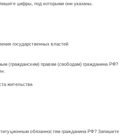
апишите цифры, под которыми они указаны.
еления государственных властей
ным (гражданским) правам (свободам) гражданина РФ?
ны.
ста жительства
нституционным обязанностям гражданина РФ? Запишите