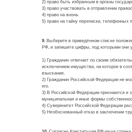
2) право быть избранным в органы государ
3) право участвовать в отправлении право
4) право на жизнь
5) право на тайну переписки, телефонных 
9.
Выберите в приведённом списке положен
РФ, и запишите цифры, под которыми они 
1) Гражданин отвечает по своим обязател
исключением имущества, на которое в соо
взыскание.
2) Гражданин Российской Федерации не мо
его.
3) В Российской Федерации признаются и 
муниципальная и иные формы собственнос
4) Суверенитет Российской Федерации рас
5) Необоснованный отказ в заключении тру
10.
Согласно Конституции РФ наша страна 