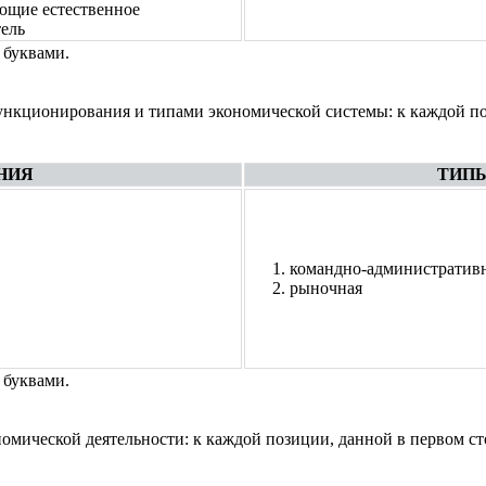
еющие естественное
ель
 буквами.
ункционирования и типами экономической системы: к каждой п
НИЯ
ТИП
командно-административ
рыночная
 буквами.
омической деятельности: к каждой позиции, данной в первом с