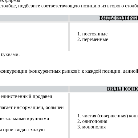
жек фирмы
 столбце, подберите соответствующую позицию из второго столб
ВИДЫ ИЗДЕРЖ
постоянные
переменные
 буквами.
конкуренции (конкурентных рынков): к каждой позиции, данной
ВИДЫ КОНК
т единственный продавец
олагает информацией, большей
чистая (совершенная) кон
 несколькими крупными
олигополия
монополия
рм производят схожую