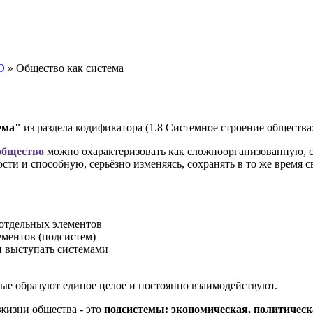
Э
» Общество как система
ема
"
из раздела
кодификатора (1.8 Системное строение общества
общество
можно охарактеризовать как сложноорганизованную, 
и и способную, серьёзно изменяясь, сохранять в то же время 
 отдельных элементов
ементов (подсистем)
и выступать системами
рые образуют единое целое и постоянно взаимодействуют.
жизни общества - это
подсистемы: экономическая, политическ