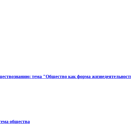
ществознанию: тема "Общество как форма жизнедеятельност
тема общества