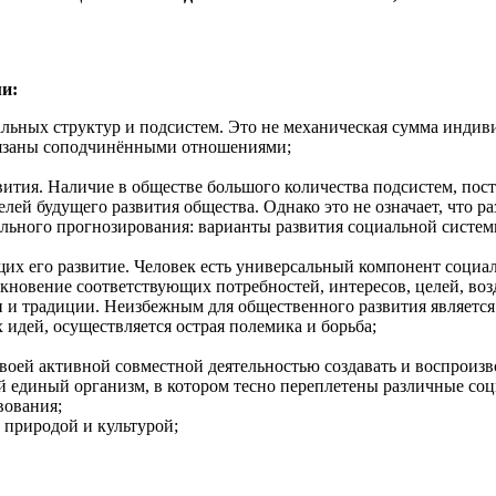
и:
льных структур и подсистем. Это не механическая сумма индив
связаны соподчинёнными отношениями;
ития. Наличие в обществе большого количества подсистем, пост
лей будущего развития общества. Однако это не означает, что р
льного прогнозирования: варианты развития социальной систем
их его развитие. Человек есть универсальный компонент социа
лкновение соответствующих потребностей, интересов, целей, во
 и традиции. Неизбежным для общественного развития является о
идей, осуществляется острая полемика и борьба;
 своей активной совместной деятельностью создавать и воспроиз
й единый организм, в котором тесно переплетены различные со
вования;
 природой и культурой;