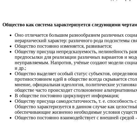
Общество как система характеризуется следующими чертам
Оно отличается большим разнообразием различных социа
иерархический характер: различного рода подсистемы 
Общество постоянно изменяется, развивается;
Обществу присуща непредсказуемость, нелинейность разв
предпосылки для реализации различных вариантов и моде
неуправляемым. Напротив, учёные создают модели социа
и др.;
Общество выделяет особый статус субъектов, определяющ
противостоянием идей в обществе всегда скрывается сто
мнение, официальная идеология, политические установки
обществе часто происходит столкновение альтернативных 
В обществе постоянно циркулирует информация;
Обществу присуща самодостаточность, т. е. способность
Общество характеризуется в данном случае как целостны
обеспечивающие жизненно необходимые условия сущест
Общество постоянно взаимодействует с внешней средой -