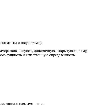
: элементы и подсистемы)
саморазвивающуюся, динамичную, открытую систему,
свою сущность и качественную определённость.
ая, социальная, духовная
.