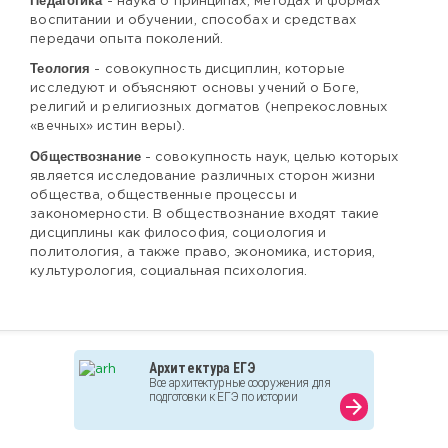
Педагогика
- наука о принципах, методах и формах
воспитании и обучении, способах и средствах
передачи опыта поколений.
Теология
- совокупность дисциплин, которые
исследуют и объясняют основы учений о Боге,
религий и религиозных догматов (непрекословных
«вечных» истин веры).
Обществознание
- совокупность наук, целью которых
является исследование различных сторон жизни
общества, общественные процессы и
закономерности. В обществознание входят такие
дисциплины как философия, социология и
политология, а также право, экономика, история,
культурология, социальная психология.
Архитектура ЕГЭ
Все архитектурные сооружения для
подготовки к ЕГЭ по истории
arrow_forward