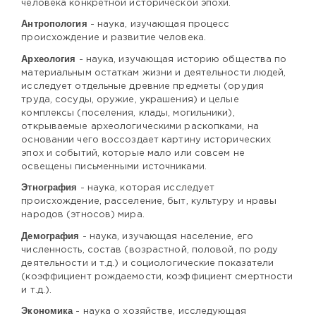
человека конкретной исторической эпохи.
Антропология
- наука, изучающая процесс
происхождение и развитие человека.
Археология
- наука, изучающая историю общества по
материальным остаткам жизни и деятельности людей,
исследует отдельные древние предметы (орудия
труда, сосуды, оружие, украшения) и целые
комплексы (поселения, клады, могильники),
открываемые археологическими раскопками, на
основании чего воссоздает картину исторических
эпох и событий, которые мало или совсем не
освещены письменными источниками.
Этнография
- наука, которая исследует
происхождение, расселение, быт, культуру и нравы
народов (этносов) мира.
Демография
- наука, изучающая население, его
численность, состав (возрастной, половой, по роду
деятельности и т.д.) и социологические показатели
(коэффициент рождаемости, коэффициент смертности
и т.д.).
Экономика
- наука о хозяйстве, исследующая