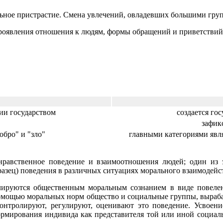
ное пристрастие. Смена увлечений, овладевших большими гру
оявления отношения к людям, формы обращений и приветствий, ма
нии государством
создается го
зафик
обро" и "зло"
главными категориями явля
авственное поведение и взаимоотношения людей; один из 
азец) поведения в различных ситуациях морального взаимодейс
ируются общественным моральным сознанием в виде повелен
помощью моральных норм общество и социальные группы, выраба
контролируют, регулируют, оценивают это поведение. Усвоени
формирования индивида как представителя той или иной социал