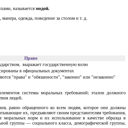
ппами, называется
модой.
нера, одежда, поведение за столом и т. д.
Право
сударством, выражает государственную волю
сированы в официальных документах
ются "права" и "обязанности", "законно" или "незаконно"
элементов системы моральных требований; эталон должного
твия людей.
ия, равно обращенного ко всем людям, которое они должны
тывающие их, предъявляют своим представителям требования,
е моральных норм и их использование в качестве образца в
ьной группы — социального класса, демографической группы,