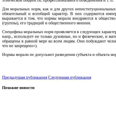
этнической общности, профессионального объединения и т. п.
Для моральных норм, как и для других неинституциональных 
обязательный и всеобщий характер. В них содержится импер
выражается в том, что нормы морали внедряются в общество 
(группы), его традиций и общественного мнения.
Специфика моральных норм проявляется в следующих характери
напр., использует не только духовные, но и физические, и м
обращены в равной мере ко всем людям. Они побуждают челове
что не запрещено»).
Нормы морали не допускают разведения субъекта и объекта м
Предыдущая публикация
Следующая публикация
Похожие новости