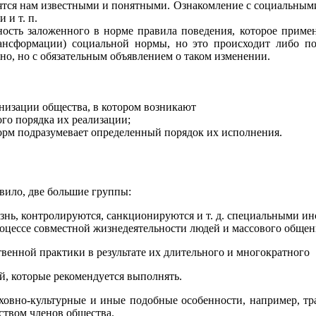
вятся нам известными и понятными. Ознакомление с социальны
 и т. п.
нность заложенного в норме правила поведения, которое приме
рансформации) социальной нормы, но это происходит либо п
но, но с обязательным объявлением о таком изменении.
анизации общества, в котором возникают
го порядка их реализации;
рм подразумевает определенный порядок их исполнения.
вило, две большие группы:
изнь, контролируются, санкционируются и т. д. специальными и
оцессе совместной жизнедеятельности людей и массового обще
твенной практики в результате их длительного и многократного
й, которые рекомендуется выполнять.
овно-культурные и иные подобные особенности, например, тра
ством членов общества.