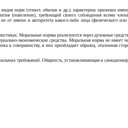
видов норм (этикет, обычаи и др.), характерны признаки имп
атив (повеление), требующий своего соблюдения всеми члена
не от имени и авторитета какого-либо лица (физического или
стиках. Моральные нормы реализуются через духовные средства 
атериально-экономические средства. Моральная норма не имеет
ка к совершенству, в них преобладает образец, эталонная стор
оральных требований. Общность, устанавливающая и санкционир