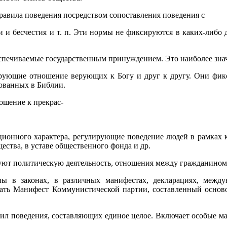
авила поведения посредством сопоставления поведения с
ти и бесчестия и т. п. Эти нормы не фиксируются в каких-либо
еспечиваемые государственным принуждением. Это наиболее зн
ирующие отношение верующих к Богу и друг к другу. Они фик
рованных в Библии.
ошение к прекрас-
ационного характера, регулирующие поведение людей в рамках
ества, в уставе общественного фонда и др.
уют политическую деятельность, отношения между гражданином
ы в законах, в различных манифестах, декларациях, межд
звать Манифест Коммунистической партии, составленный осн
ил поведения, составляющих единое целое. Включает особые м