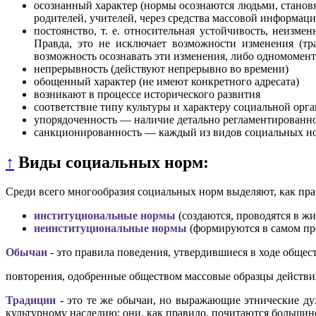
осознанный характер (нормы осознаются людьми, стано
родителей, учителей, через средства массовой информации
постоянство, т. е. относительная устойчивость, неизме
Правда, это не исключает возможности изменения (т
возможность осознавать эти изменения, либо одномомент
непрерывность (действуют непрерывно во времени)
обощенный характер (не имеют конкретного адресата)
возникают в процессе исторического развития
соответствие типу культуры и характеру социальной орг
упорядоченность — наличие детально регламентированно
санкционированность — каждый из видов социальных но
↑
Виды социальных норм:
Среди всего многообразия социальных норм выделяют, как пра
институциональные нормы
(создаются, проводятся в ж
неинституциональные нормы
(формируются в самом пр
Обычаи
- это правила поведения, утвердившиеся в ходе общес
повторения, одобренные обществом массовые образцы действи
Традиции
- это те же обычаи, но выражающие этнические дух
культурному наследию; они, как правило, почитаются большин