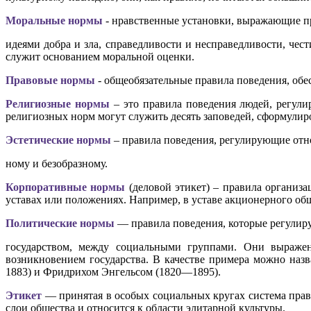
Моральные нормы
- нравственные установки, выражающие пр
идеями добра и зла, справедливости и несправедливости, чес
служит основанием моральной оценки.
Правовые нормы
- общеобязательные правила поведения, об
Религиозные нормы
– это правила поведения людей, регул
религиозных норм могут служить десять заповедей, сформули
Эстетические нормы
– правила поведения, регулирующие отн
ному и безобразному.
Корпоративные нормы
(деловой этикет) – правила организ
уставах или положениях. Например, в уставе акционерного общ
Политические нормы
— правила поведения, которые регулир
государством, между социальными группами. Они выражен
возникновением государства. В качестве примера можно на
1883) и Фридрихом Энгельсом (1820—1895).
Этикет
— принятая в особых социальных кругах система прав
слои общества и относится к области элитарной культуры.