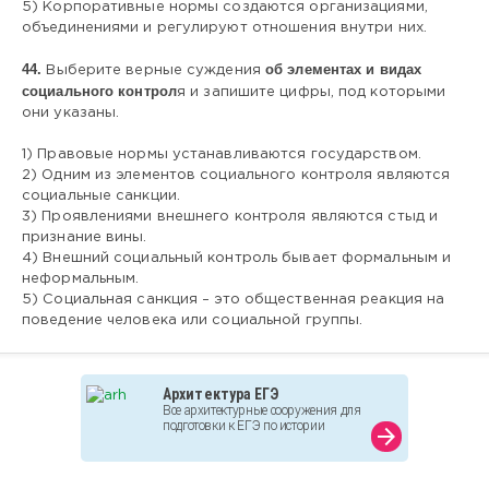
5) Корпоративные нормы создаются организациями,
объединениями и регулируют отношения внутри них.
44.
об элементах и видах
Выберите верные суждения
социального контрол
я и запишите цифры, под которыми
они указаны.
1) Правовые нормы устанавливаются государством.
2) Одним из элементов социального контроля являются
социальные санкции.
3) Проявлениями внешнего контроля являются стыд и
признание вины.
4) Внешний социальный контроль бывает формальным и
неформальным.
5) Социальная санкция – это общественная реакция на
поведение человека или социальной группы.
Архитектура ЕГЭ
Все архитектурные сооружения для
подготовки к ЕГЭ по истории
arrow_forward