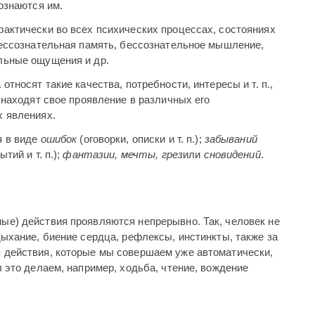
ознаются им.
актически во всех психических процессах, состояниях
бессознательная память, бессознательное мышление,
льные ощущения и др.
тносят такие качества, потребности, интересы и т. п.,
 находят свое проявление в различных его
х явлениях.
я в виде
ошибок
(оговорки, описки и т. п.);
забываний
тий и т. п.);
фантазии, мечты, грез
или
сновидений
.
ые) действия проявляются непрерывно. Так, человек не
дыхание, биение сердца, рефлексы, инстинкты, также за
 действия, которые мы совершаем уже автоматически,
 это делаем, например, ходьба, чтение, вождение