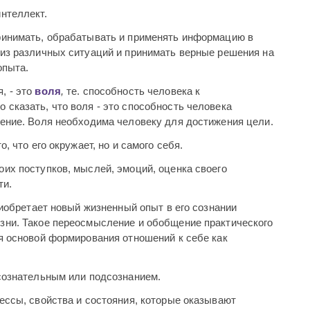
нтеллект.
ринимать, обрабатывать и применять информацию в
 из различных ситуаций и принимать верные решения на
опыта.
, - это
воля
,
те. способность человека к
сказать, что воля - это способность человека
дение. Воля необходима человеку для достижения цели.
, что его окружает, но и самого себя.
оих поступков, мыслей, эмоций, оценка своего
ти.
риобретает новый жизненный опыт в его сознании
зни. Такое переосмысление и обобщение практического
я основой формирования отношений к себе как
ссознательным или подсознанием.
цессы, свойства и состояния, которые оказывают