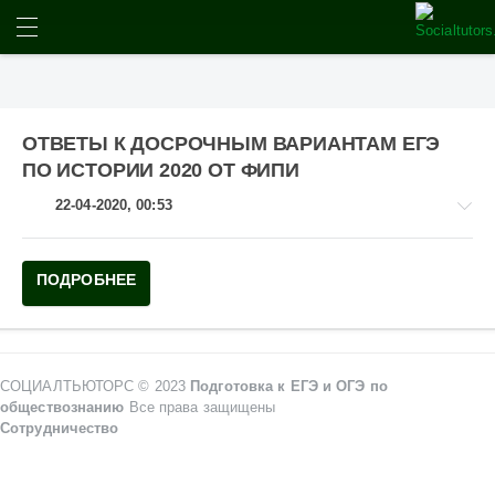
ИСКАТЬ
балл
ОТВЕТЫ К ДОСРОЧНЫМ ВАРИАНТАМ ЕГЭ
ПО ИСТОРИИ 2020 ОТ ФИПИ
22-04-2020, 00:53
ЕГЭ
ПОДРОБНЕЕ
по
истории
pushkin
13
СОЦИАЛТЬЮТОРС © 2023
Подготовка к ЕГЭ и ОГЭ по
722
обществознанию
Все права защищены
0
Сотрудничество